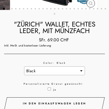
SCHLIESSE
ESC)
"ZÜRICH" WALLET, ECHTES
LEDER, MIT MÜNZFACH
Normaler
SFr. 69.00 CHF
Preis
Inkl. MwSt. und kostenloser Lieferung
Color:
Black
Personalisierte Gravur gewünscht:
Ja
Selection will add
to the price
IN DEN EINKAUFSWAGEN LEGEN